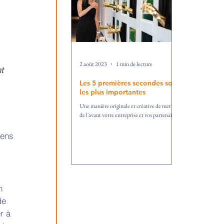
2 août 2023
1 min de lecture
t 
Les 5 premières secondes sont
les plus importantes
Une manière originale et créative de mettre
de l'avant votre entreprise et vos partenaires
gens 
n 
de 
r à 