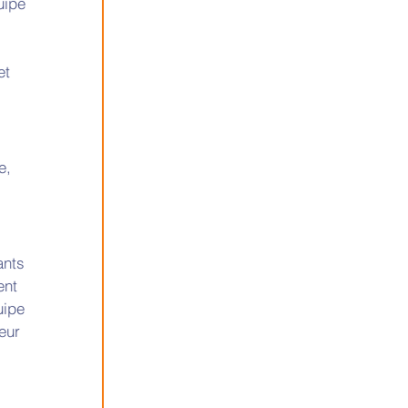
uipe 
et 
e, 
ants 
ent 
uipe 
eur 