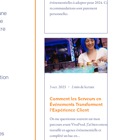
événementielles à adopter pour 2024. Ces
recommandations sont purement
une 
personnelles
e 
re 
tion 
3 oct. 2023
2 min de lecture
Comment les Serveurs en
Événements Transforment
l'Expérience Client
On me questionne souvent sur mon
parcours avant VivaProd. J’ai bien entendu
travaillé en agence événementielle et
es 
complété un bac en...