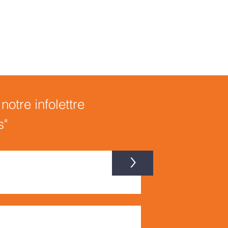
otre infolettre
s"
>