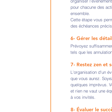
organiser l'événement
pour chacune des acti
ensemble. 
Cette étape vous perm
des échéances précis
6- Gérer les détai
Prévoyez suffisammen
tels que les annulatio
7- Restez zen et s
L'organisation d'un é
que vous aurez. Soyez
quelques imprévus. Vo
et rien ne vaut une éq
à vos invités. 
8- Évaluer le succ