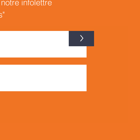
otre infolettre
s"
>